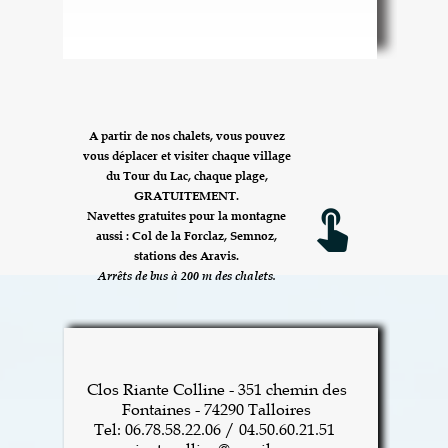
A partir de nos chalets, vous pouvez
vous déplacer et visiter chaque village
du Tour du Lac, chaque plage,
GRATUITEMENT.
touch_app
Navettes gratuites pour la montagne
aussi : Col de la Forclaz, Semnoz,
stations des Aravis.
Arrêts de bus à 200 m des chalets.
Clos Riante Colline - 351 chemin des
Fontaines - 74290 Talloires
Tel: 06.78.58.22.06 / 04.50.60.21.51