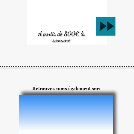
fast_forward
A partir de 800€ la
semaine
Retrouvez-nous également sur: