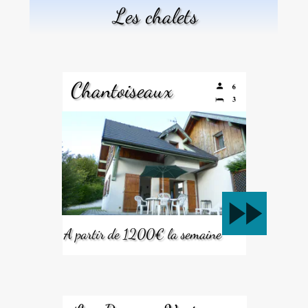
Les chalets
Chantoiseaux
fast_forward
A partir de 1200€ la semaine